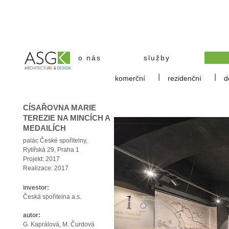
o nás
služby
komerční
rezidenční
d
CÍSAŘOVNA MARIE
TEREZIE NA MINCÍCH A
MEDAILÍCH
palác České spořitelny,
Rytířská 29, Praha 1
Projekt:
2017
Realizace:
2017
investor:
Česká spořitelna a.s.
autor:​​
G. Kaprálová, M. Čurdová